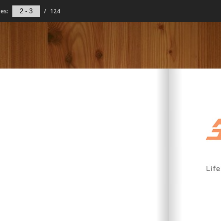
es:
/
124