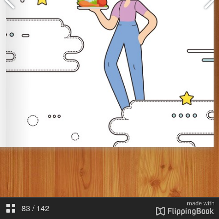
83
/
142